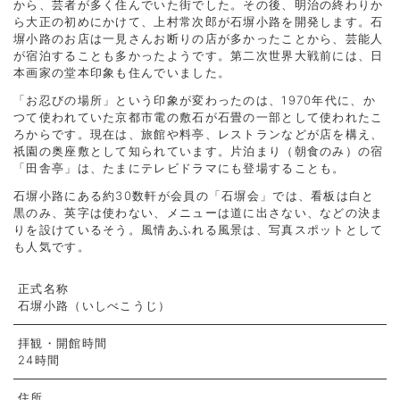
から、芸者が多く住んでいた街でした。その後、明治の終わりか
ら大正の初めにかけて、上村常次郎が石塀小路を開発します。石
塀小路のお店は一見さんお断りの店が多かったことから、芸能人
が宿泊することも多かったようです。第二次世界大戦前には、日
本画家の堂本印象も住んでいました。
「お忍びの場所」という印象が変わったのは、1970年代に、か
つて使われていた京都市電の敷石が石畳の一部として使われたこ
ろからです。現在は、旅館や料亭、レストランなどが店を構え、
祇園の奥座敷として知られています。片泊まり（朝食のみ）の宿
「田舎亭」は、たまにテレビドラマにも登場することも。
石塀小路にある約30数軒が会員の「石塀会」では、看板は白と
黒のみ、英字は使わない、メニューは道に出さない、などの決ま
りを設けているそう。風情あふれる風景は、写真スポットとして
も人気です。
正式名称
石塀小路（いしべこうじ）
拝観・開館時間
24時間
住所