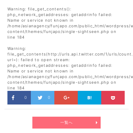
Warning
: file_get_contents():
php_network_getaddresses: getaddrinfo failed:
Name or service not known in
/home/asianagency/funjapo.com/public_html/wordpress/
content/themes/funjapo/single-sightseen.php
on
line
184
Warning
:
file_get_contents(http://urls.api.twitter.com/1/urls/count
url=): failed to open stream:
php_network_getaddresses: getaddrinfo failed:
Name or service not known in
/home/asianagency/funjapo.com/public_html/wordpress/
content/themes/funjapo/single-sightseen.php
on
line
184
0
0
一覧へ