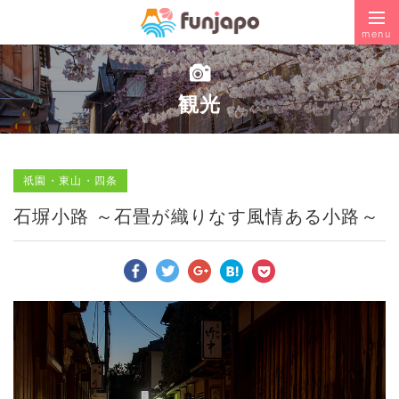
menu
観光
祇園・東山・四条
石塀小路 ～石畳が織りなす風情ある小路～