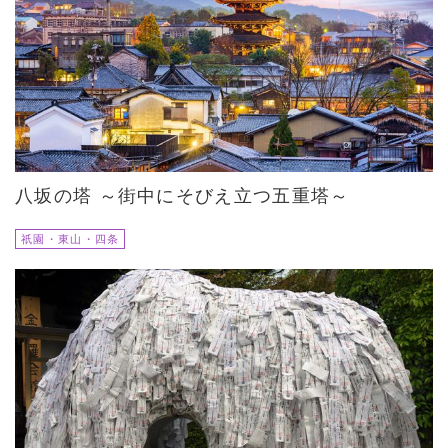
八坂の塔 ～街中にそびえ立つ五重塔～
祇園・東山・四条