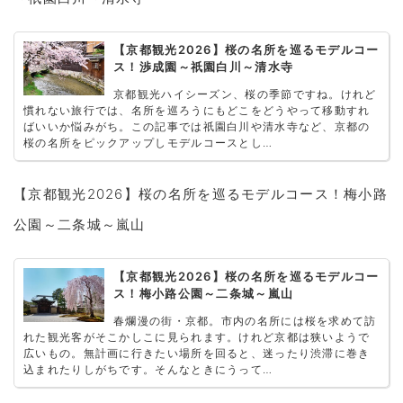
【京都観光2026】桜の名所を巡るモデルコー
ス！渉成園～祇園白川～清水寺
京都観光ハイシーズン、桜の季節ですね。けれど
慣れない旅行では、名所を巡ろうにもどこをどうやって移動すれ
ばいいか悩みがち。この記事では祇園白川や清水寺など、京都の
桜の名所をピックアップしモデルコースとし…
【京都観光2026】桜の名所を巡るモデルコース！梅小路
公園～二条城～嵐山
【京都観光2026】桜の名所を巡るモデルコー
ス！梅小路公園～二条城～嵐山
春爛漫の街・京都。市内の名所には桜を求めて訪
れた観光客がそこかしこに見られます。けれど京都は狭いようで
広いもの。無計画に行きたい場所を回ると、迷ったり渋滞に巻き
込まれたりしがちです。そんなときにうって…