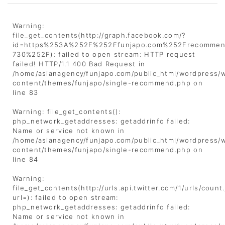
Warning
:
file_get_contents(http://graph.facebook.com/?
id=https%253A%252F%252Ffunjapo.com%252Frecommen
730%252F): failed to open stream: HTTP request
failed! HTTP/1.1 400 Bad Request in
/home/asianagency/funjapo.com/public_html/wordpress/
content/themes/funjapo/single-recommend.php
on
line
83
Warning
: file_get_contents():
php_network_getaddresses: getaddrinfo failed:
Name or service not known in
/home/asianagency/funjapo.com/public_html/wordpress/
content/themes/funjapo/single-recommend.php
on
line
84
Warning
:
file_get_contents(http://urls.api.twitter.com/1/urls/count
url=): failed to open stream:
php_network_getaddresses: getaddrinfo failed:
Name or service not known in