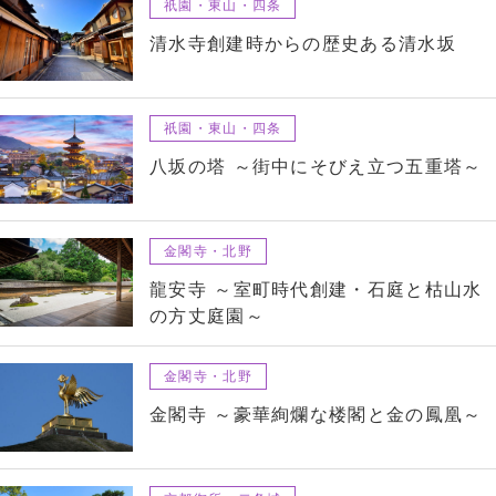
祇園・東山・四条
清水寺創建時からの歴史ある清水坂
祇園・東山・四条
八坂の塔 ～街中にそびえ立つ五重塔～
金閣寺・北野
龍安寺 ～室町時代創建・石庭と枯山水
の方丈庭園～
金閣寺・北野
金閣寺 ～豪華絢爛な楼閣と金の鳳凰～