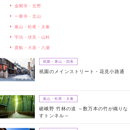
金閣寺・北野
一乗寺・北山
嵐山・松尾・太秦
宇治・伏見・山科
貴船・大原・八瀬
祇園・東山・四条
祇園のメインストリート・花見小路通
嵐山・松尾・太秦
嵯峨野 竹林の道 ～数万本の竹が織りな
すトンネル～