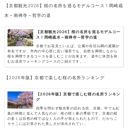
【京都観光2026】桜の名所を巡るモデルコース！岡崎疏
水～南禅寺～哲学の道
【京都観光2026】桜の名所を巡るモデルコー
ス！岡崎疏水～南禅寺～哲学の道
京都でお花見といえば、公園や自社仏閣の庭園が
有名ですが、市内の中心部に近い場所でも、自然を満喫しながら
桜を満喫できるコースを楽しむことが出来ます。道中に休憩を挟
むお花見ウォーキングコースのご紹介です。…
【2026年版】京都で楽しむ桜の名所ランキング
【2026年版】京都で楽しむ桜の名所ランキン
グ
四季を問わず観光客の訪れる街、京都。中でも紅
葉の時期と並んで人気なのが、桜の咲く春の季節です。京都の桜
の多くは自然の桜ではなく人の手が加えられたもので、だからこ
そそこには計算された美しさが演出されてい…