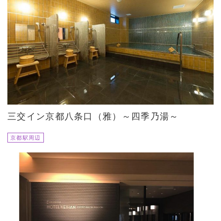
三交イン京都八条口（雅）～四季乃湯～
京都駅周辺