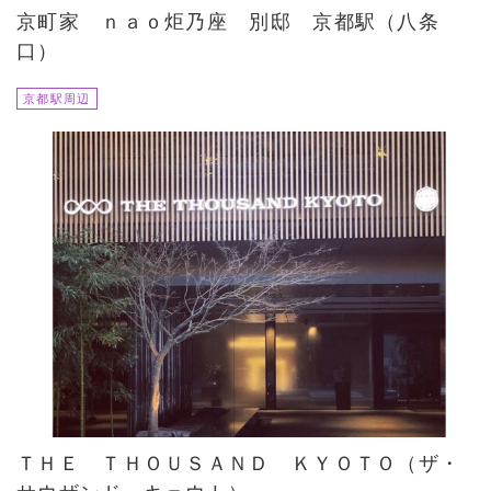
京町家 ｎａｏ炬乃座 別邸 京都駅（八条
口）
京都駅周辺
ＴＨＥ ＴＨＯＵＳＡＮＤ ＫＹＯＴＯ（ザ・