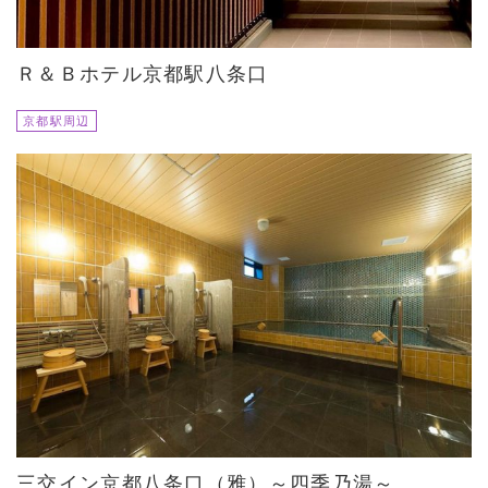
Ｒ＆Ｂホテル京都駅八条口
京都駅周辺
三交イン京都八条口（雅）～四季乃湯～