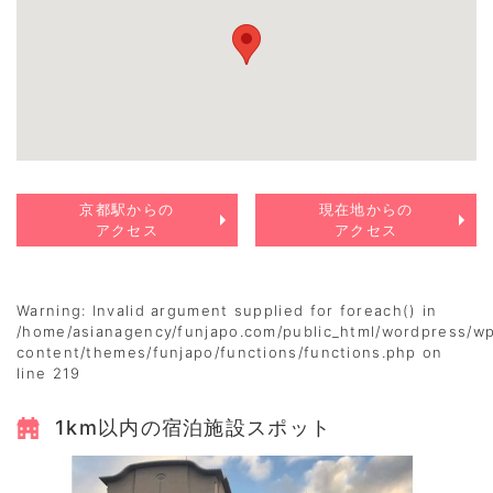
京都駅からの
現在地からの
アクセス
アクセス
Warning
: Invalid argument supplied for foreach() in
/home/asianagency/funjapo.com/public_html/wordpress/w
content/themes/funjapo/functions/functions.php
on
line
219
1km以内の宿泊施設スポット