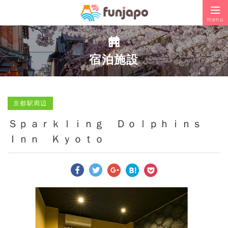
menu
宿泊施設
京都駅周辺
Ｓｐａｒｋｌｉｎｇ Ｄｏｌｐｈｉｎｓ
Ｉｎｎ Ｋｙｏｔｏ