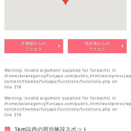
京都駅からの
現在地からの
アクセス
アクセス
Warning
: Invalid argument supplied for foreach() in
/home/asianagency/funjapo.com/public_html/wordpress/w
content/themes/funjapo/functions/functions.php
on
line
219
Warning
: Invalid argument supplied for foreach() in
/home/asianagency/funjapo.com/public_html/wordpress/w
content/themes/funjapo/functions/functions.php
on
line
219
1km以内の宿泊施設スポット