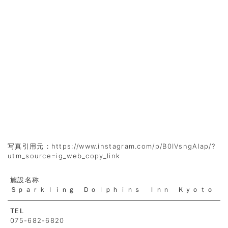
写真引用元：https://www.instagram.com/p/B0IVsngAlap/?
utm_source=ig_web_copy_link
施設名称
Ｓｐａｒｋｌｉｎｇ Ｄｏｌｐｈｉｎｓ Ｉｎｎ Ｋｙｏｔｏ
TEL
075-682-6820