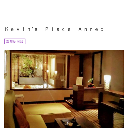
Ｋｅｖｉｎ’ｓ Ｐｌａｃｅ Ａｎｎｅｘ
京都駅周辺