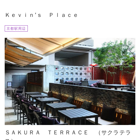
Ｋｅｖｉｎ’ｓ Ｐｌａｃｅ
京都駅周辺
ＳＡＫＵＲＡ ＴＥＲＲＡＣＥ （サクラテラ