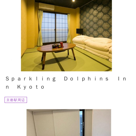
Ｓｐａｒｋｌｉｎｇ Ｄｏｌｐｈｉｎｓ Ｉｎ
ｎ Ｋｙｏｔｏ
京都駅周辺