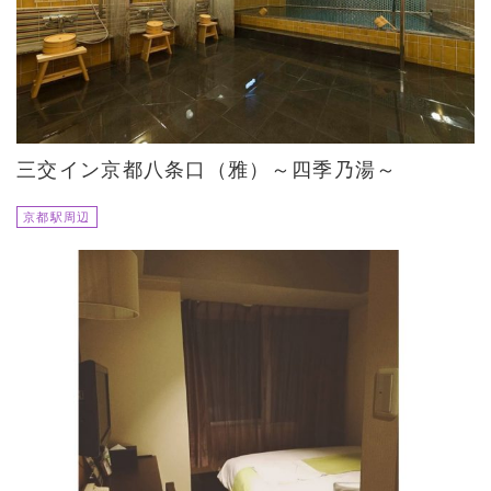
三交イン京都八条口（雅）～四季乃湯～
京都駅周辺