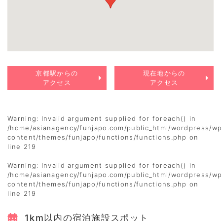
京都駅からの
現在地からの
アクセス
アクセス
Warning
: Invalid argument supplied for foreach() in
/home/asianagency/funjapo.com/public_html/wordpress/w
content/themes/funjapo/functions/functions.php
on
line
219
Warning
: Invalid argument supplied for foreach() in
/home/asianagency/funjapo.com/public_html/wordpress/w
content/themes/funjapo/functions/functions.php
on
line
219
1km以内の宿泊施設スポット