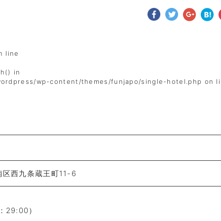
n line
h() in
wordpress/wp-content/themes/funjapo/single-hotel.php
on l
南区西九条蔵王町11-6
29:00）