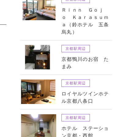
Ｒｉｎｎ Ｇｏｊ
ｏ Ｋａｒａｓｕｍ
ａ（鈴ホテル 五条
烏丸）
京都駅周辺
京都鴨川のお宿 た
まみ
京都駅周辺
ロイヤルツインホテ
ル京都八条口
京都駅周辺
ホテル ステーショ
ン京都・西館