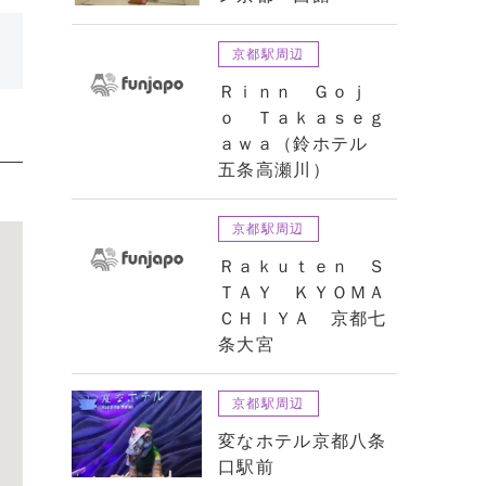
京都駅周辺
Ｒｉｎｎ Ｇｏｊ
ｏ Ｔａｋａｓｅｇ
ａｗａ（鈴ホテル
五条高瀬川）
京都駅周辺
Ｒａｋｕｔｅｎ Ｓ
ＴＡＹ ＫＹＯＭＡ
ＣＨＩＹＡ 京都七
条大宮
京都駅周辺
変なホテル京都八条
口駅前