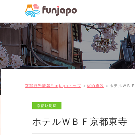
京都観光情報Funjapoトップ
宿泊施設
ホテルＷＢ
京都駅周辺
ホテルＷＢＦ京都東寺