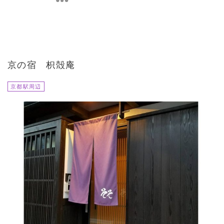
京の宿 枳殻庵
京都駅周辺