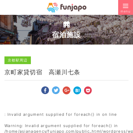
menu
宿泊施設
京都駅周辺
京町家貸切宿 高瀬川七条
: Invalid argument supplied for foreach() in
on line
Warning
: Invalid argument supplied for foreach() in
/home/asianagency/funjapo.com/public_html/wordpress/w