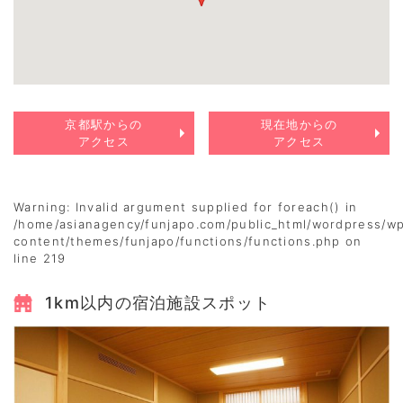
京都駅からの
現在地からの
アクセス
アクセス
Warning
: Invalid argument supplied for foreach() in
/home/asianagency/funjapo.com/public_html/wordpress/w
content/themes/funjapo/functions/functions.php
on
line
219
1km以内の宿泊施設スポット