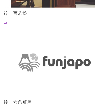
鈴 西若松
鈴 六条町屋