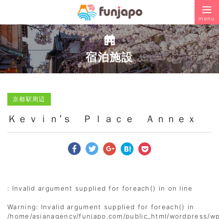
menu
宿泊施設
京都駅周辺
Ｋｅｖｉｎ’ｓ Ｐｌａｃｅ Ａｎｎｅｘ
: Invalid argument supplied for foreach() in
on line
Warning
: Invalid argument supplied for foreach() in
/home/asianagency/funjapo.com/public_html/wordpress/w