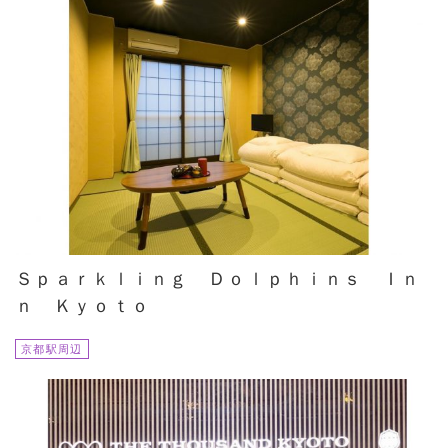
Ｓｐａｒｋｌｉｎｇ Ｄｏｌｐｈｉｎｓ Ｉｎ
ｎ Ｋｙｏｔｏ
京都駅周辺