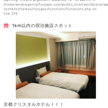
/home/asianagency/funjapo.com/public_html/wordpress/w
content/themes/funjapo/functions/functions.php
on
line
219
1km以内の宿泊施設スポット
京都クリスタルホテルＩＩＩ