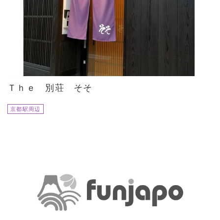
Ｔｈｅ 別荘 そそ
京都駅周辺