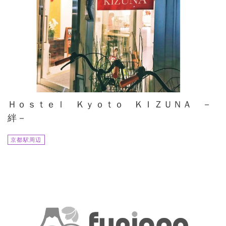
Ｈｏｓｔｅｌ Ｋｙｏｔｏ ＫＩＺＵＮＡ －
絆－
京都駅周辺