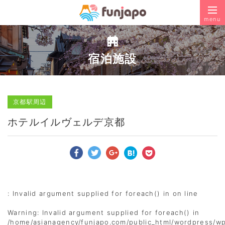
menu
宿泊施設
京都駅周辺
ホテルイルヴェルデ京都
: Invalid argument supplied for foreach() in
on line
Warning
: Invalid argument supplied for foreach() in
/home/asianagency/funjapo.com/public_html/wordpress/w