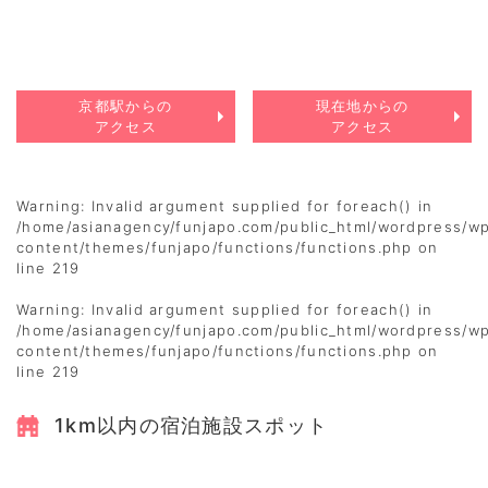
京都駅からの
現在地からの
アクセス
アクセス
Warning
: Invalid argument supplied for foreach() in
/home/asianagency/funjapo.com/public_html/wordpress/w
content/themes/funjapo/functions/functions.php
on
line
219
Warning
: Invalid argument supplied for foreach() in
/home/asianagency/funjapo.com/public_html/wordpress/w
content/themes/funjapo/functions/functions.php
on
line
219
1km以内の宿泊施設スポット