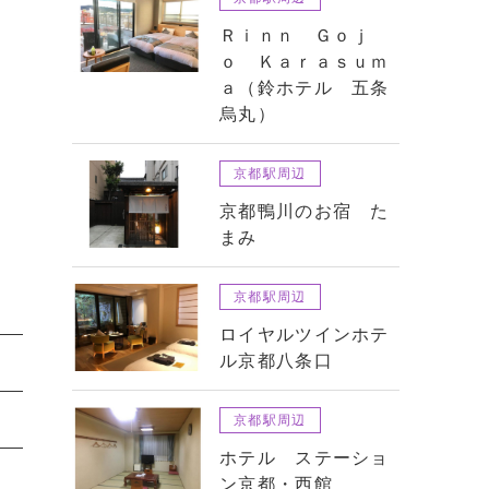
Ｒｉｎｎ Ｇｏｊ
ｏ Ｋａｒａｓｕｍ
ａ（鈴ホテル 五条
烏丸）
京都駅周辺
京都鴨川のお宿 た
まみ
京都駅周辺
ロイヤルツインホテ
ル京都八条口
京都駅周辺
ホテル ステーショ
ン京都・西館