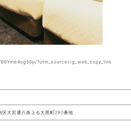
B9Yme4og56p/?utm_source=ig_web_copy_link
市南区大宮通八条上る大黒町290番地