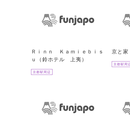
Ｒｉｎｎ Ｋａｍｉｅｂｉｓ
京と家
ｕ（鈴ホテル 上夷）
京都駅周
京都駅周辺