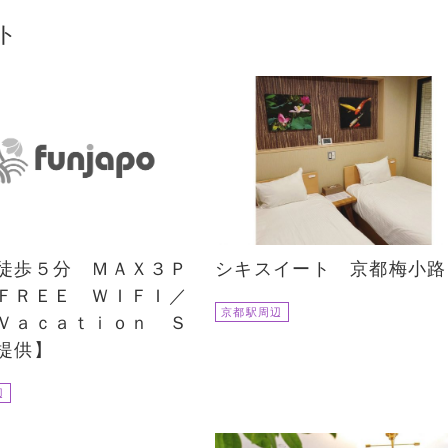
ト
徒歩５分 ＭＡＸ３Ｐ
シキスイート 京都梅小路
ＦＲＥＥ ＷＩＦＩ／
京都駅周辺
Ｖａｃａｔｉｏｎ Ｓ
提供】
辺