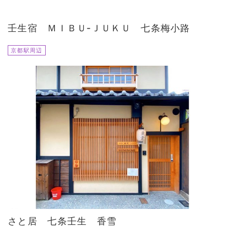
壬生宿 ＭＩＢＵ‐ＪＵＫＵ 七条梅小路
京都駅周辺
さと居 七条壬生 香雪