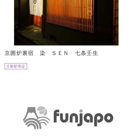
京囲炉裏宿 染 ＳＥＮ 七条壬生
京都駅周辺