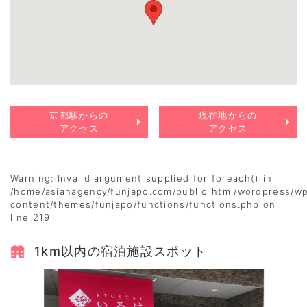
京都駅からの
現在地からの
アクセス
アクセス
Warning
: Invalid argument supplied for foreach() in
/home/asianagency/funjapo.com/public_html/wordpress/w
content/themes/funjapo/functions/functions.php
on
line
219
1km以内の宿泊施設スポット