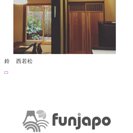
鈴 西若松