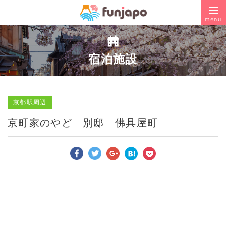
menu
宿泊施設
京都駅周辺
京町家のやど 別邸 佛具屋町