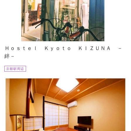
Ｈｏｓｔｅｌ Ｋｙｏｔｏ ＫＩＺＵＮＡ －
絆－
京都駅周辺