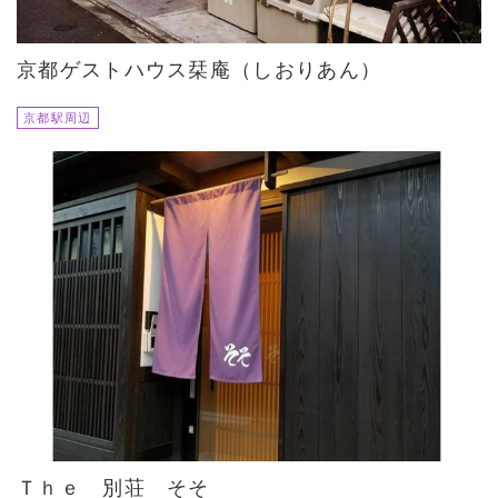
京都ゲストハウス栞庵（しおりあん）
京都駅周辺
Ｔｈｅ 別荘 そそ