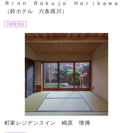
Ｒｉｎｎ Ｒｏｋｕｊｏ Ｈｏｒｉｋａｗａ
（鈴ホテル 六条堀川）
京都駅周辺
町家レジデンスイン 嶋原 懐傳