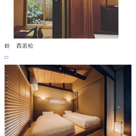
鈴 西若松