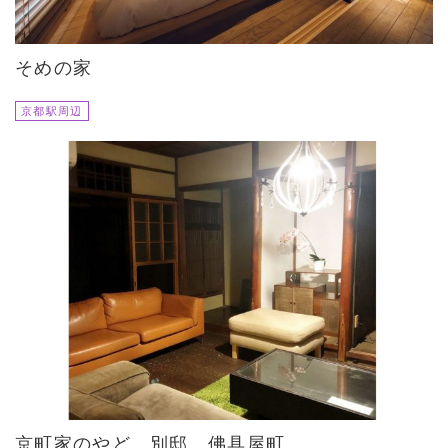
そめの家
京都駅周辺
京町家のやど 別邸 佛具屋町