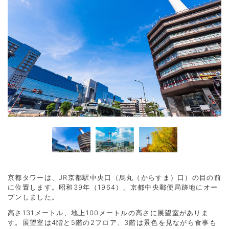
京都タワーは、JR京都駅中央口（烏丸（からすま）口）の目の前
に位置します。昭和39年（1964）、京都中央郵便局跡地にオー
プンしました。
高さ131メートル、地上100メートルの高さに展望室がありま
す。展望室は4階と5階の2フロア、3階は景色を見ながら食事も