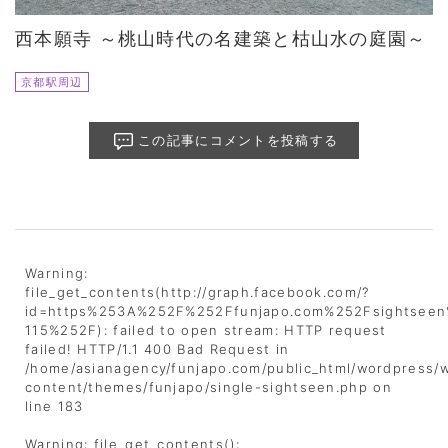
西本願寺 ～桃山時代の名建築と枯山水の庭園～
京都駅周辺
この記事にコメントを投稿する
Warning
:
file_get_contents(http://graph.facebook.com/?
id=https%253A%252F%252Ffunjapo.com%252Fsightseen
115%252F): failed to open stream: HTTP request
failed! HTTP/1.1 400 Bad Request in
/home/asianagency/funjapo.com/public_html/wordpress/
content/themes/funjapo/single-sightseen.php
on
line
183
Warning
: file_get_contents():