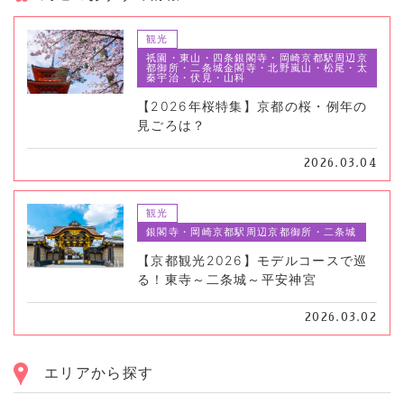
観光
祇園・東山・四条銀閣寺・岡崎京都駅周辺京
都御所・二条城金閣寺・北野嵐山・松尾・太
秦宇治・伏見・山科
【2026年桜特集】京都の桜・例年の
見ごろは？
2026.03.04
観光
銀閣寺・岡崎京都駅周辺京都御所・二条城
【京都観光2026】モデルコースで巡
る！東寺～二条城～平安神宮
2026.03.02
エリアから探す