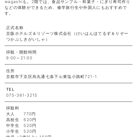
wagashiも。2階では、食品サンプル・和菓子・にぎり寿司作り
などの体験ができるため、修学旅行生や外国人にもおすすめで
す。
正式名称
京阪ホテルズ＆リゾーツ株式会社（けいはんほてるず＆りぞー
つかぶしきがいしゃ）
拝観・開館時間
9:00～21:00
住所
京都市下京区烏丸通七条下ル東塩小路町721-1
TEL
075-361-3215
拝観料
大人 770円
高校生 620円
中学生 520円
小学生 520円