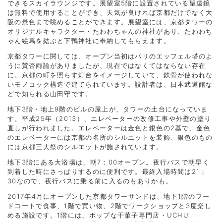
できるスカイラウンジです。展望室5階に設置されている望遠鏡
は無料で使用することができ、天気が良ければ京都だけでなく大
阪の景色まで眺めることができます。展望室には、京都タワーの
オリジナルキャラクター・たわわちゃんの神社があり、たわわち
ゃん絵馬を結ぶと下鴨神社に奉納してもらえます。
京都タワーに関しては、オープン当初はパリのエッフェル塔のよ
うに賛否両論がありましたが、現在ではなくてはならない存在
に。京都の町を照らす灯台をイメージしていて、鉄骨が使われな
いモノコック構造で建てられています。設計者は、日本武道館な
どで知られる山田守です。
地下3階・地上9階のビルの屋上が、タワーの土台になっていま
す。平成25年（2013）、エレベーターの改修工事や外壁の塗り
直しが行われました。エレベーターは金色と銀色の2基で、金色
のエレベーターには京都の名所のシルエットを装飾、銀色のもの
には京都三大祭のシルエットが施されています。
地下3階にある大浴場は、朝7：00オープン。夜行バスで朝早く
到着した時にさっぱりするのに便利です。最終入場時間は21；
30なので、夜行バスに乗る前に入るのもありかも。
2017年4月にオープンした京都タワーサンドは、地下1階のフー
ドコートで食事、1階で買い物、2階でワークショップと3度楽し
める施設です。1階には、ポップな干菓子専門店・UCHU