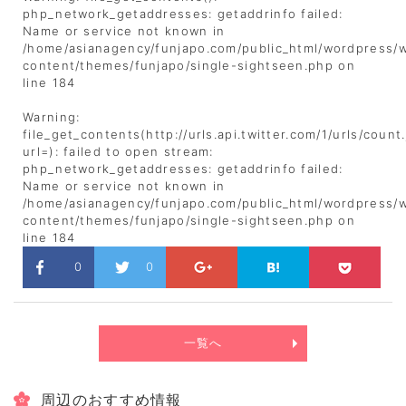
php_network_getaddresses: getaddrinfo failed:
Name or service not known in
/home/asianagency/funjapo.com/public_html/wordpress/
content/themes/funjapo/single-sightseen.php
on
line
184
Warning
:
file_get_contents(http://urls.api.twitter.com/1/urls/count
url=): failed to open stream:
php_network_getaddresses: getaddrinfo failed:
Name or service not known in
/home/asianagency/funjapo.com/public_html/wordpress/
content/themes/funjapo/single-sightseen.php
on
line
184
0
0
一覧へ
周辺のおすすめ情報