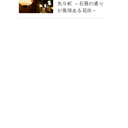
先斗町 ～石畳の通り
が風情ある花街～