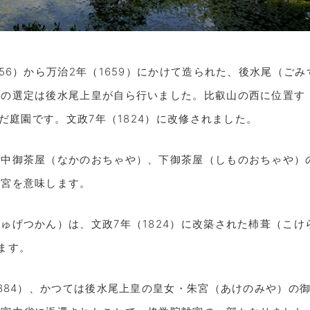
56）から万治2年（1659）にかけて造られた、後水尾（ごみ
所の選定は後水尾上皇が自ら行いました。比叡山の西に位置す
んだ庭園です。文政7年（1824）に改修されました。
中御茶屋（なかのおちゃや）、下御茶屋（しものおちゃや）
離宮を意味します。
ゅげつかん）は、文政7年（1824）に改築された杮葺（こけ
ます。
1884）、かつては後水尾上皇の皇女・朱宮（あけのみや）の