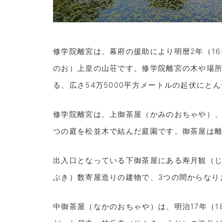
修学院離宮は、幕府の援助により明暦2年（16
のお）上皇の山荘です。修学院離宮の木や場
る、広さ54万5000平方メートルの起伏にと
修学院離宮は、上御茶屋（かみのおちゃや）、
つの庭を松並木で結んだ庭園です。御茶屋は
出入口となっている下御茶屋にある寿月観（じ
ぶき）数寄屋造りの建物で、3つの間からなり
中御茶屋（なかのおちゃや）は、明治17年（