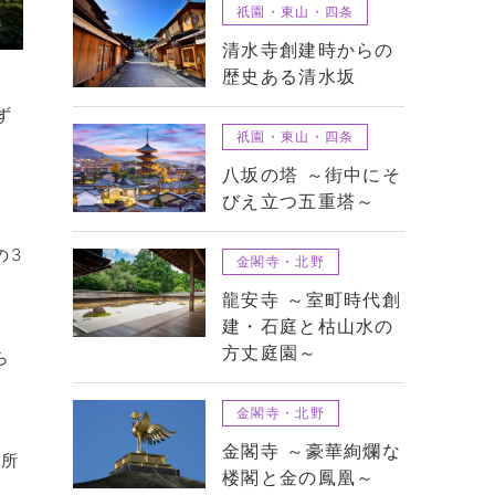
祇園・東山・四条
清水寺創建時からの
歴史ある清水坂
ず
祇園・東山・四条
八坂の塔 ～街中にそ
びえ立つ五重塔～
の3
金閣寺・北野
龍安寺 ～室町時代創
建・石庭と枯山水の
方丈庭園～
ら
金閣寺・北野
金閣寺 ～豪華絢爛な
御所
楼閣と金の鳳凰～