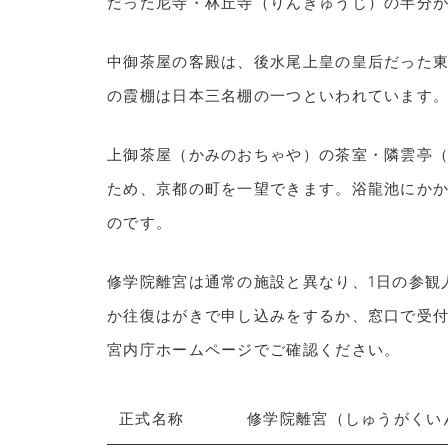
だった尼寺・林丘寺（りんきゅうじ）の半分
中御茶屋の客殿は、後水尾上皇の皇后だった
の霞棚は日本三名棚の一つといわれています
上御茶屋（かみのおちゃや）の茶室・隣雲亭
ため、京都の町を一望できます。浴龍池にかか
のです。
修学院離宮は通常の施設と異なり、1日の参観
か往復はがきで申し込みをするか、窓口で受
宮内庁ホームページでご確認ください。
正式名称
修学院離宮（しゅうがくい