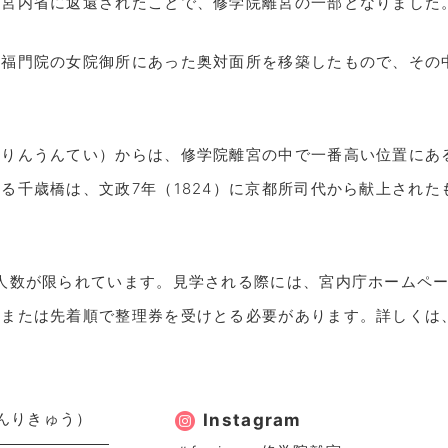
が宮内省に返還されたことで、修学院離宮の一部となりました
東福門院の女院御所にあった奥対面所を移築したもので、その
。
（りんうんてい）からは、修学院離宮の中で一番高い位置にあ
る千歳橋は、文政7年（1824）に京都所司代から献上された
人数が限られています。見学される際には、宮内庁ホームペ
付または先着順で整理券を受けとる必要があります。詳しくは
んりきゅう）
Instagram