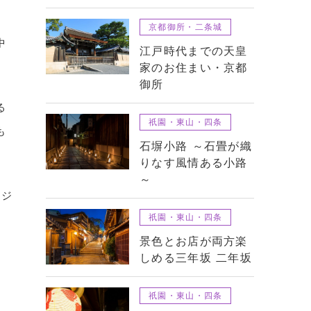
。
京都御所・二条城
中
江戸時代までの天皇
家のお住まい・京都
御所
る
祇園・東山・四条
も
石塀小路 ～石畳が織
りなす風情ある小路
～
ージ
祇園・東山・四条
、
景色とお店が両方楽
しめる三年坂 二年坂
祇園・東山・四条