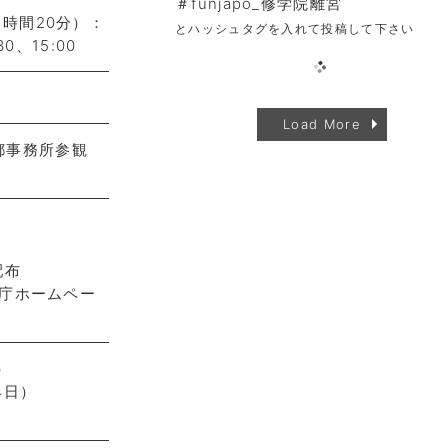
＃funjapo_修学院離宮
時間20分）：
とハッシュタグを入れて投稿して下さい
3:30、15:00
Load More
京都事務所参観
配布
内庁ホームペー
）
4日）