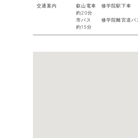
交通案内
叡山電車 修学院駅
約20分
市バス 修学院離宮道バ
約15分