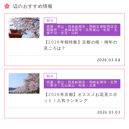
辺のおすすめ情報
観光
祇園・東山・四条銀閣寺・岡崎京都駅周辺京
都御所・二条城金閣寺・北野嵐山・松尾・太
秦宇治・伏見・山科
【2026年桜特集】京都の桜・例年の
見ごろは？
2026.03.04
観光
祇園・東山・四条銀閣寺・岡崎金閣寺・北野
一乗寺・北山嵐山・松尾・太秦
【2026年京都】オススメお花見スポ
ット！人気ランキング
2026.03.03