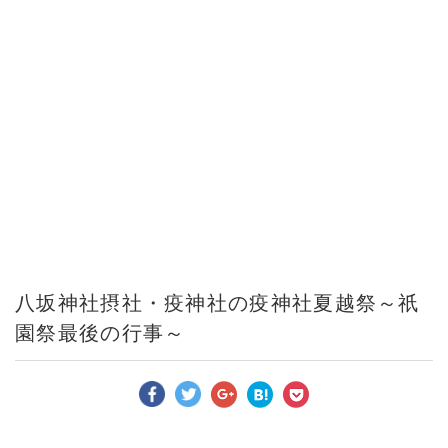
八坂神社摂社・疫神社の疫神社夏越祭～祇
園祭最後の行事～