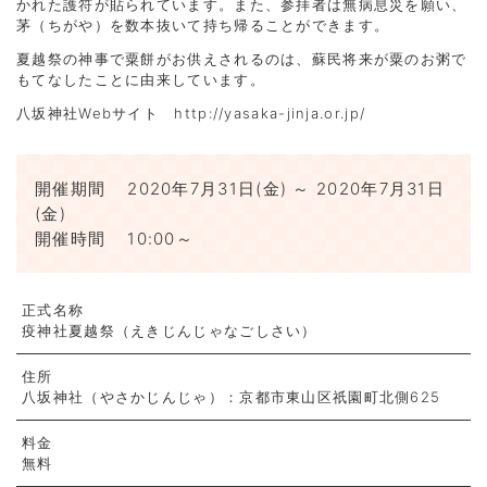
かれた護符が貼られています。また、参拝者は無病息災を願い、
茅（ちがや）を数本抜いて持ち帰ることができます。
夏越祭の神事で粟餅がお供えされるのは、蘇民将来が粟のお粥で
もてなしたことに由来しています。
八坂神社Webサイト
http://yasaka-jinja.or.jp/
開催期間
2020年7月31日(金) ～ 2020年7月31日
(金)
開催時間
10:00～
正式名称
疫神社夏越祭（えきじんじゃなごしさい）
住所
八坂神社（やさかじんじゃ）：京都市東山区祇園町北側625
料金
無料