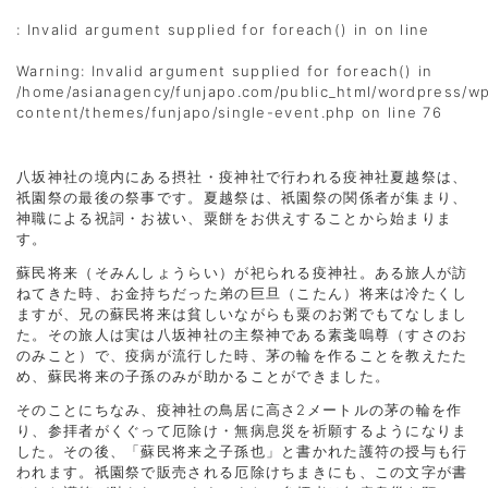
: Invalid argument supplied for foreach() in
on line
Warning
: Invalid argument supplied for foreach() in
/home/asianagency/funjapo.com/public_html/wordpress/w
content/themes/funjapo/single-event.php
on line
76
八坂神社の境内にある摂社・疫神社で行われる疫神社夏越祭は、
祇園祭の最後の祭事です。夏越祭は、祇園祭の関係者が集まり、
神職による祝詞・お祓い、粟餅をお供えすることから始まりま
す。
蘇民将来（そみんしょうらい）が祀られる疫神社。ある旅人が訪
ねてきた時、お金持ちだった弟の巨旦（こたん）将来は冷たくし
ますが、兄の蘇民将来は貧しいながらも粟のお粥でもてなしまし
た。その旅人は実は八坂神社の主祭神である素戔嗚尊（すさのお
のみこと）で、疫病が流行した時、茅の輪を作ることを教えたた
め、蘇民将来の子孫のみが助かることができました。
そのことにちなみ、疫神社の鳥居に高さ2メートルの茅の輪を作
り、参拝者がくぐって厄除け・無病息災を祈願するようになりま
した。その後、「蘇民将来之子孫也」と書かれた護符の授与も行
われます。祇園祭で販売される厄除けちまきにも、この文字が書