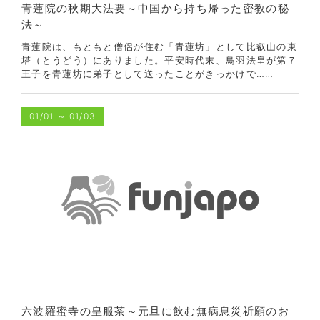
青蓮院の秋期大法要～中国から持ち帰った密教の秘
法～
青蓮院は、もともと僧侶が住む「青蓮坊」として比叡山の東
塔（とうどう）にありました。平安時代末、鳥羽法皇が第７
王子を青蓮坊に弟子として送ったことがきっかけで……
01/01
～
01/03
六波羅蜜寺の皇服茶～元旦に飲む無病息災祈願のお