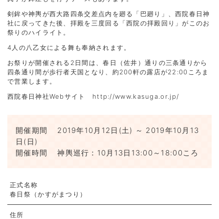
剣鉾や神輿が西大路四条交差点内を廻る「巴廻り」、西院春日神
社に戻ってきた後、拝殿を三度回る「西院の拝殿回り」がこのお
祭りのハイライト。
4人の八乙女による舞も奉納されます。
お祭りが開催される2日間は、春日（佐井）通りの三条通りから
四条通り間が歩行者天国となり、約200軒の露店が22:00ころま
で営業します。
西院春日神社Webサイト
http://www.kasuga.or.jp/
開催期間
2019年10月12日(土) ～ 2019年10月13
日(日)
開催時間
神輿巡行：10月13日13:00～18:00ころ
正式名称
春日祭（かすがまつり）
住所