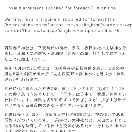
: Invalid argument supplied for foreach() in
on line
Warning
: Invalid argument supplied for foreach() in
/home/asianagency/funjapo.com/public_html/wordpress/w
content/themes/funjapo/single-event.php
on line
76
西院春日神社は、平安時代の初め、奈良・春日大社の主祭神を分
霊し、淳和天皇の離宮・清和院（西院）の鎮守社として建てられ
たことに始まります。
毎年10月の第2日曜には、無病息災や五穀豊穣を願い、2基の神
輿と5基の剣鉾が御旅所である西院野々宮神社へと練り歩く神輿
巡行が行われます。
江戸時代に造られた神輿2基。重さ2トンの千木（ちぎ）と1.6ト
ンの卯ノ鳥（うのとり）で、「千木」は日本で一番重い神輿とい
われています。神輿は各500名ずつで担ぎますが、担ぎ手は氏子
だけでなく京都市内のみならず全国から集まります。
剣鉾は長さ5mほど。西院春日神社の剣鉾には、神の使いである
鹿飾りがついています。一乗寺の八大神社など、東山のふもとに
ある剣鉾を所有している神社と交流があるため、それらの神社の
氏子が鉾差しを行うケースもあります。