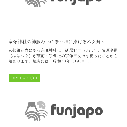
宗像神社の神賑わいの祭～神に捧げる乙女舞～
京都御苑内にある宗像神社は、延暦14年（795）、藤原冬嗣
（ふゆつぐ）が筑前・宗像社の宗像三女神を祀ったことから
始まります。境内には、昭和43年（1968……
01/01
～
01/01