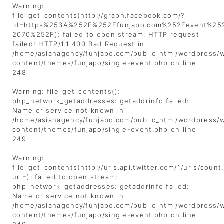
Warning
:
file_get_contents(http://graph.facebook.com/?
id=https%253A%252F%252Ffunjapo.com%252Fevent%252
2070%252F): failed to open stream: HTTP request
failed! HTTP/1.1 400 Bad Request in
/home/asianagency/funjapo.com/public_html/wordpress/
content/themes/funjapo/single-event.php
on line
248
Warning
: file_get_contents():
php_network_getaddresses: getaddrinfo failed:
Name or service not known in
/home/asianagency/funjapo.com/public_html/wordpress/
content/themes/funjapo/single-event.php
on line
249
Warning
:
file_get_contents(http://urls.api.twitter.com/1/urls/count
url=): failed to open stream:
php_network_getaddresses: getaddrinfo failed:
Name or service not known in
/home/asianagency/funjapo.com/public_html/wordpress/
content/themes/funjapo/single-event.php
on line