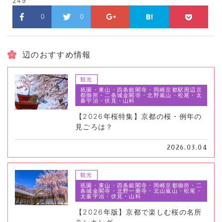
249
0
0
辺のおすすめ情報
観光
祇園・東山・四条銀閣寺・岡崎京都駅周辺京
都御所・二条城金閣寺・北野嵐山・松尾・太
秦宇治・伏見・山科
【2026年桜特集】京都の桜・例年の
見ごろは？
2026.03.04
観光
祇園・東山・四条銀閣寺・岡崎京都御所・二
条城金閣寺・北野一乗寺・北山嵐山・松尾・
太秦宇治・伏見・山科
【2026年版】京都で楽しむ桜の名所