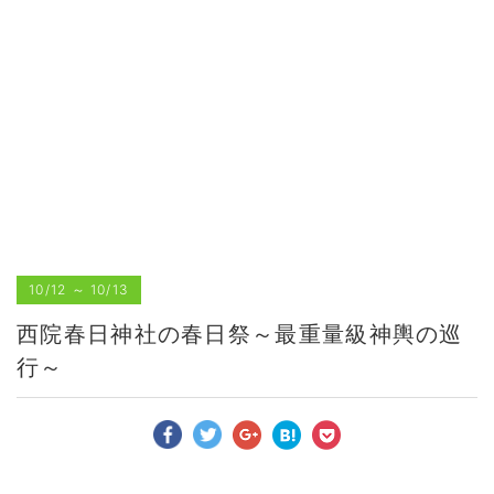
10/12
～
10/13
西院春日神社の春日祭～最重量級神輿の巡
行～