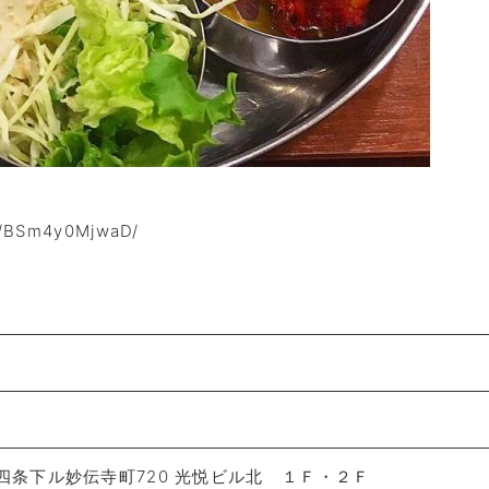
/BSm4y0MjwaD/
条下ル妙伝寺町720 光悦ビル北 １Ｆ・２Ｆ