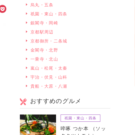
烏丸・五条
祇園・東山・四条
銀閣寺・岡崎
京都駅周辺
京都御所・二条城
金閣寺・北野
一乗寺・北山
嵐山・松尾・太秦
宇治・伏見・山科
貴船・大原・八瀬
おすすめのグルメ
祇園・東山・四条
啐啄 つか本 （ソッ