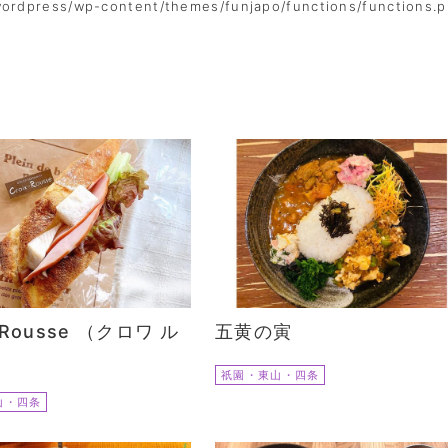
wordpress/wp-content/themes/funjapo/functions/functions.
x-Rousse （クロワ ル
五黄の寅
祇園・東山・四条
山・四条