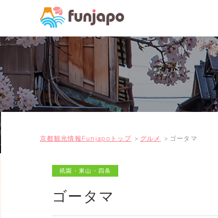
京都観光情報Funjapoトップ
グルメ
ゴータマ
祇園・東山・四条
ゴータマ