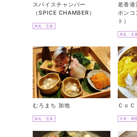
スパイスチャンバー
老香港
（SPICE CHAMBER）
ホンコ
ト）
烏丸・五条
烏丸・五
むろまち 加地
ＣｏＣ
烏丸・五条
大宮・西