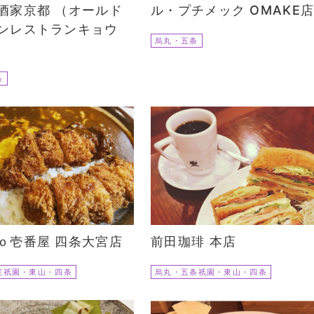
酒家京都 （オールド
ル・プチメック OMAKE
ンレストランキョウ
烏丸・五条
条
ｏ壱番屋 四条大宮店
前田珈琲 本店
院祇園・東山・四条
烏丸・五条祇園・東山・四条