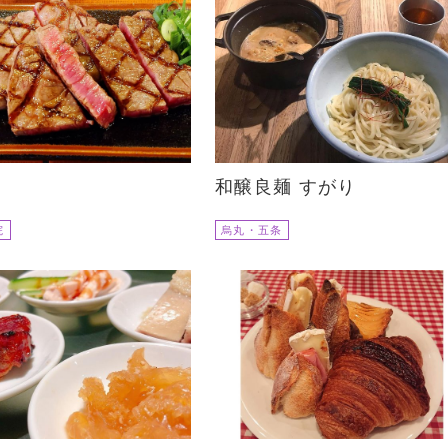
和醸良麺 すがり
院
烏丸・五条