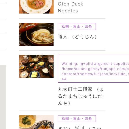
Gion Duck
Noodles
祇園・東山・四条
道人 （どうじん）
Warning
: Invalid argument supplied
/home/asianagency/funjapo.com/p
content/themes/funjapo/inc/side
44
丸太町十二段家 （ま
るたまちじゅうにだ
んや）
祇園・東山・四条
ぎおん 阪川 （さか