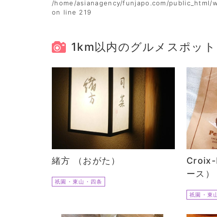
/home/asianagency/funjapo.com/public_html/
on line
219
1km以内のグルメスポット
緒方 （おがた）
Croi
ース）
祇園・東山・四条
祇園・東