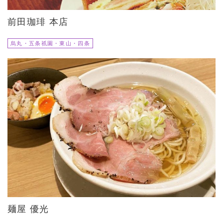
前田珈琲 本店
烏丸・五条祇園・東山・四条
麺屋 優光