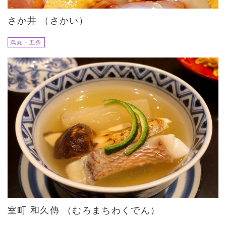
さか井 （さかい）
烏丸・五条
室町 和久傳 （むろまちわくでん）