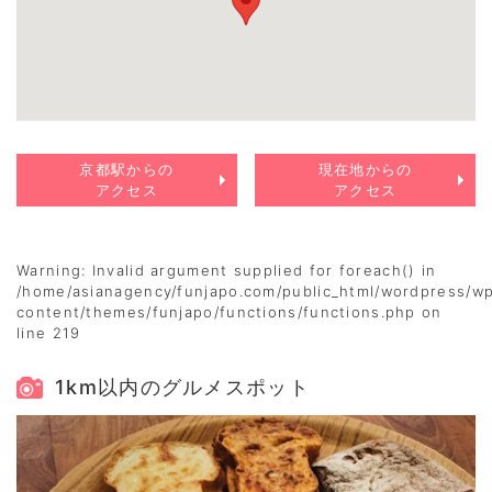
京都駅からの
現在地からの
アクセス
アクセス
Warning
: Invalid argument supplied for foreach() in
/home/asianagency/funjapo.com/public_html/wordpress/w
content/themes/funjapo/functions/functions.php
on
line
219
1km以内のグルメスポット