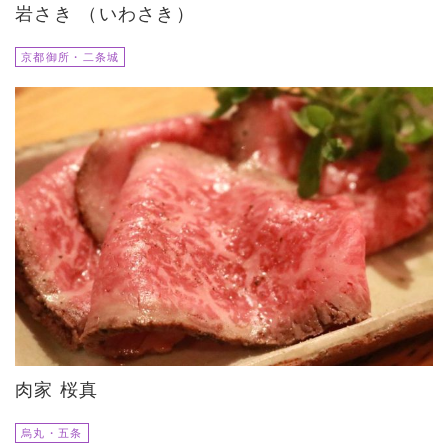
岩さき （いわさき）
京都御所・二条城
肉家 桜真
烏丸・五条