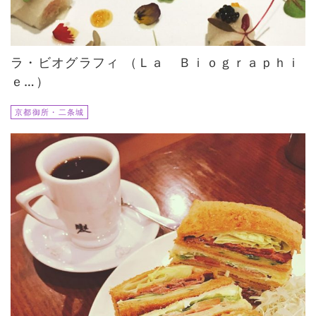
ラ・ビオグラフィ （Ｌａ Ｂｉｏｇｒａｐｈｉ
ｅ…）
京都御所・二条城