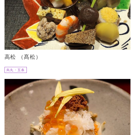
高松 （髙松）
烏丸・五条