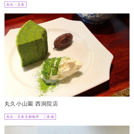
烏丸・五条
丸久小山園 西洞院店
烏丸・五条京都御所・二条城