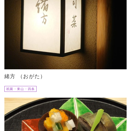
緒方 （おがた）
祇園・東山・四条