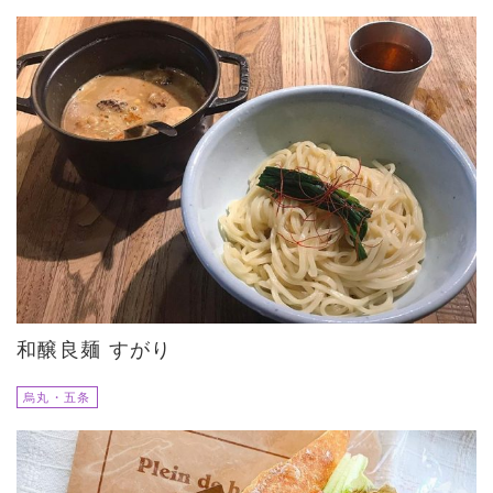
和醸良麺 すがり
烏丸・五条