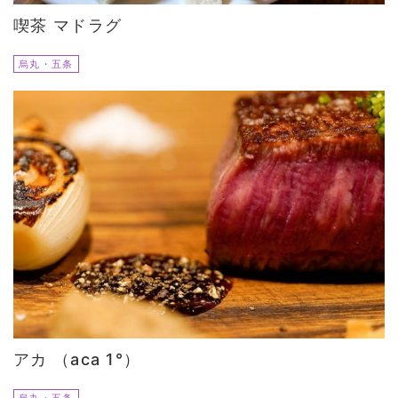
喫茶 マドラグ
烏丸・五条
アカ （aca 1°）
烏丸・五条