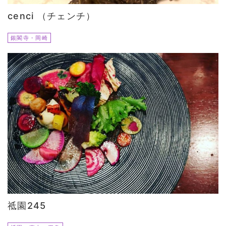
cenci （チェンチ）
銀閣寺・岡崎
祗園245