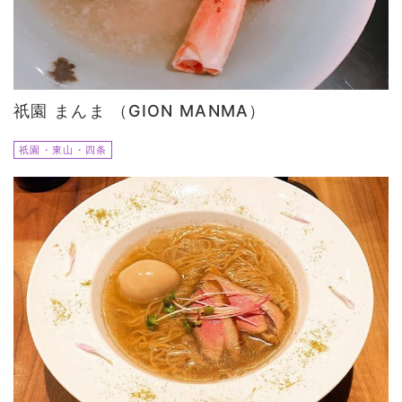
祇園 まんま （GION MANMA）
祇園・東山・四条