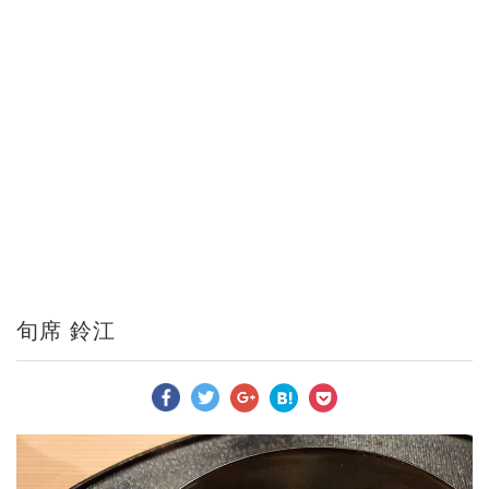
旬席 鈴江