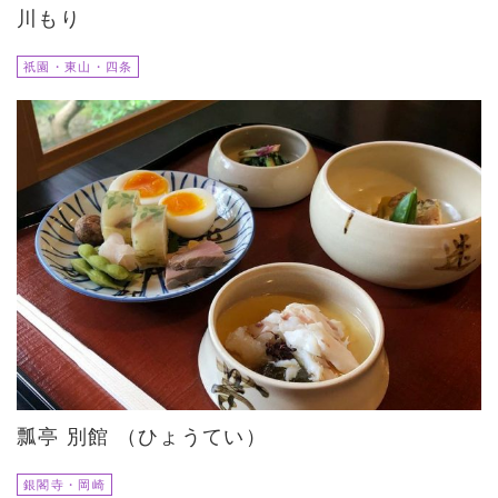
川もり
祇園・東山・四条
瓢亭 別館 （ひょうてい）
銀閣寺・岡崎