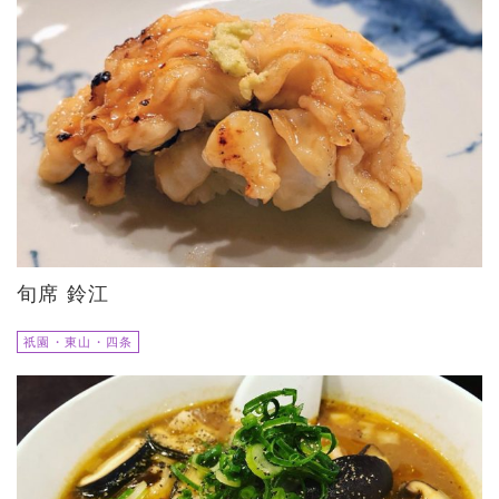
旬席 鈴江
祇園・東山・四条