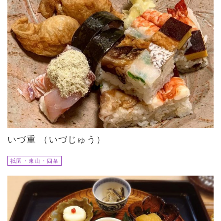
いづ重 （いづじゅう）
祇園・東山・四条