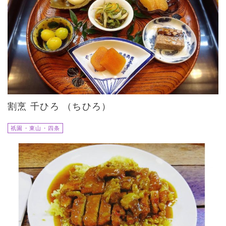
割烹 千ひろ （ちひろ）
祇園・東山・四条