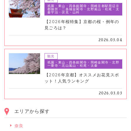
祇園・東山・四条銀閣寺・岡崎京都駅周辺京
都御所・二条城金閣寺・北野嵐山・松尾・太
秦宇治・伏見・山科
【2026年桜特集】京都の桜・例年の
見ごろは？
2026.03.04
観光
祇園・東山・四条銀閣寺・岡崎金閣寺・北野
一乗寺・北山嵐山・松尾・太秦
【2026年京都】オススメお花見スポ
ット！人気ランキング
2026.03.03
エリアから探す
奈良