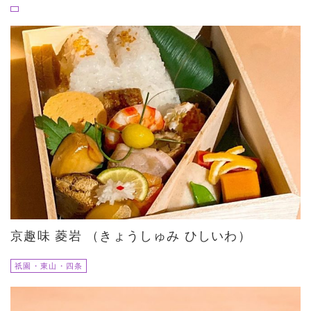
京趣味 菱岩 （きょうしゅみ ひしいわ）
祇園・東山・四条