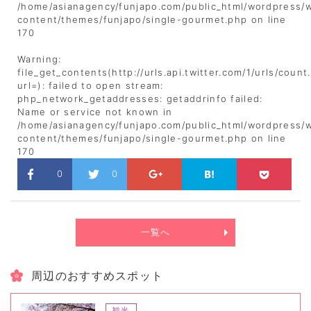
/home/asianagency/funjapo.com/public_html/wordpress/
content/themes/funjapo/single-gourmet.php
on line
170
Warning
:
file_get_contents(http://urls.api.twitter.com/1/urls/count
url=): failed to open stream:
php_network_getaddresses: getaddrinfo failed:
Name or service not known in
/home/asianagency/funjapo.com/public_html/wordpress/
content/themes/funjapo/single-gourmet.php
on line
170
0
0
一覧へ
周辺のおすすめスポット
観光