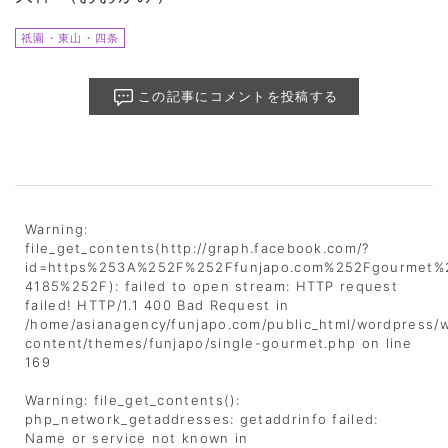
祇園・東山・四条
この記事にコメントを投稿する
Warning
:
file_get_contents(http://graph.facebook.com/?
id=https%253A%252F%252Ffunjapo.com%252Fgourmet%2
4185%252F): failed to open stream: HTTP request
failed! HTTP/1.1 400 Bad Request in
/home/asianagency/funjapo.com/public_html/wordpress/
content/themes/funjapo/single-gourmet.php
on line
169
Warning
: file_get_contents():
php_network_getaddresses: getaddrinfo failed:
Name or service not known in