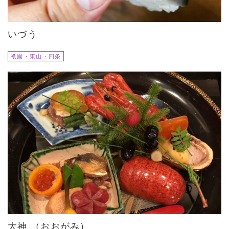
いづう
祇園・東山・四条
大神 （おおがみ）