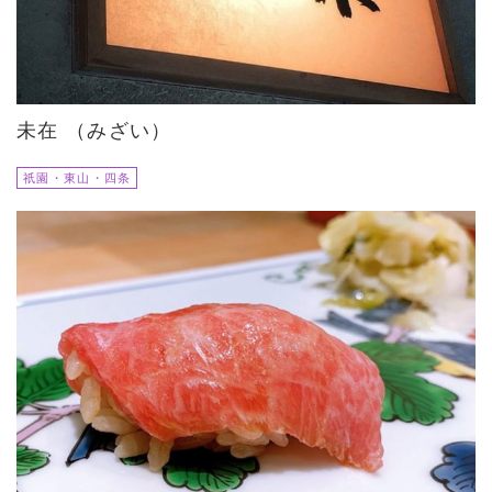
未在 （みざい）
祇園・東山・四条