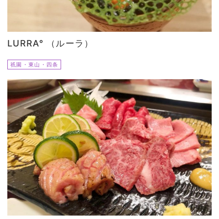
LURRA° （ルーラ）
祇園・東山・四条