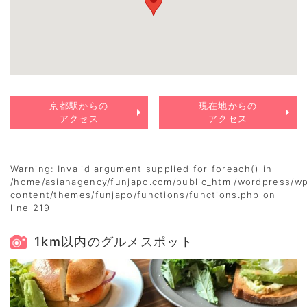
京都駅からの
現在地からの
アクセス
アクセス
Warning
: Invalid argument supplied for foreach() in
/home/asianagency/funjapo.com/public_html/wordpress/w
content/themes/funjapo/functions/functions.php
on
line
219
1km以内のグルメスポット