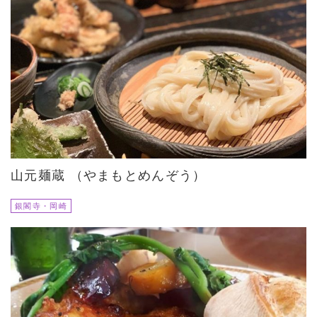
山元麺蔵 （やまもとめんぞう）
銀閣寺・岡崎