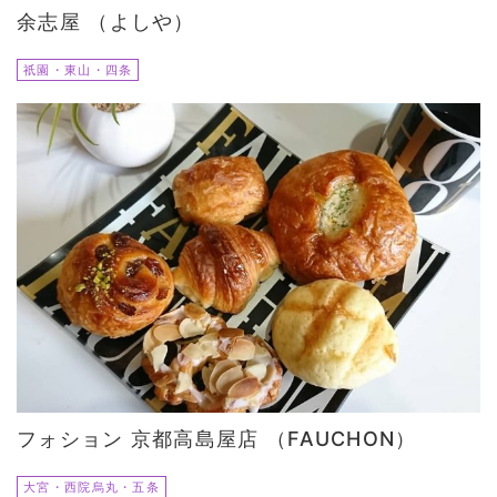
余志屋 （よしや）
祇園・東山・四条
フォション 京都高島屋店 （FAUCHON）
大宮・西院烏丸・五条