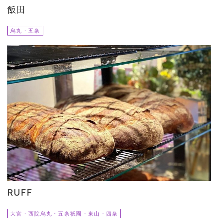
飯田
烏丸・五条
RUFF
大宮・西院烏丸・五条祇園・東山・四条