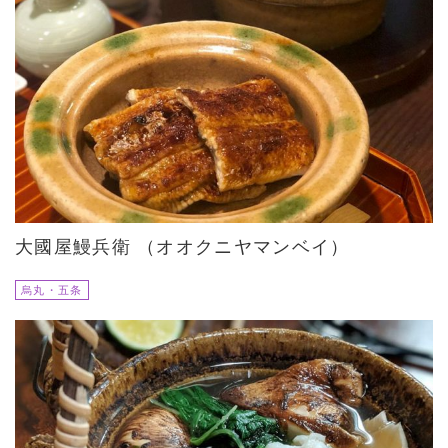
大國屋鰻兵衛 （オオクニヤマンベイ）
烏丸・五条