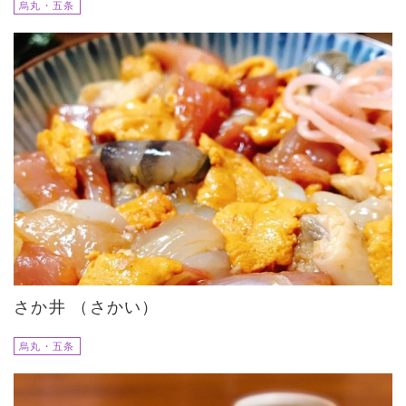
烏丸・五条
さか井 （さかい）
烏丸・五条