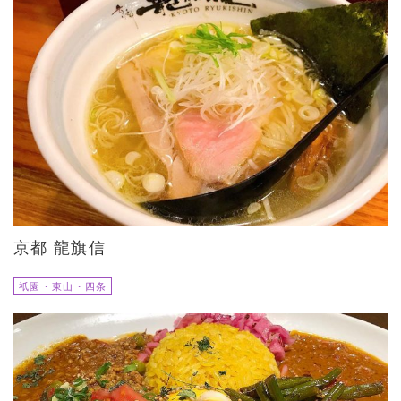
京都 龍旗信
祇園・東山・四条