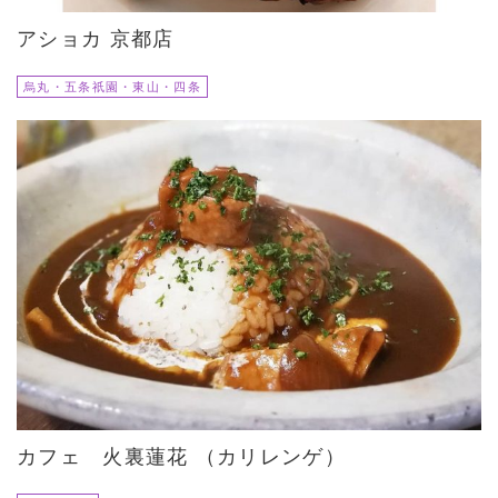
アショカ 京都店
烏丸・五条祇園・東山・四条
カフェ 火裏蓮花 （カリレンゲ）