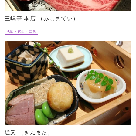
三嶋亭 本店 （みしまてい）
祇園・東山・四条
近又 （きんまた）