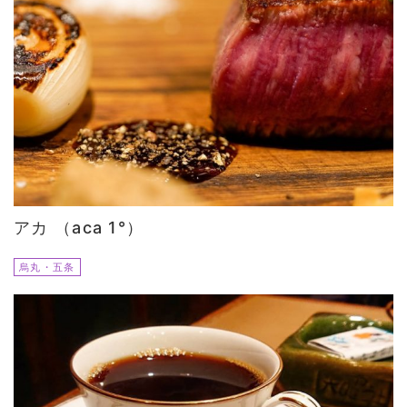
アカ （aca 1°）
烏丸・五条