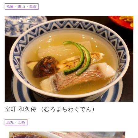
祇園・東山・四条
室町 和久傳 （むろまちわくでん）
烏丸・五条